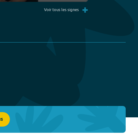
Settings
PIP
Enter
+
fullscreen
Voir tous les signes
us