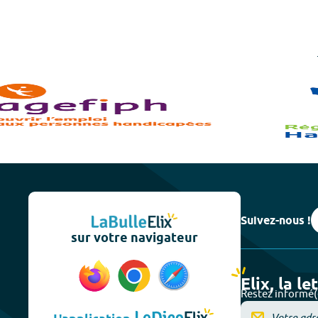
Suivez-nous !
sur votre navigateur
Elix, la le
Restez informé(