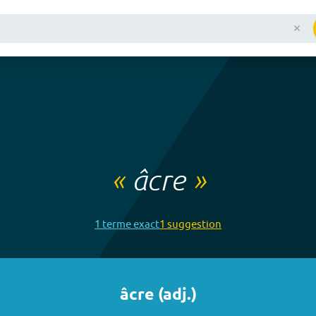
«
âcre
»
1
terme
exact
1
suggestion
âcre
(
adj.
)