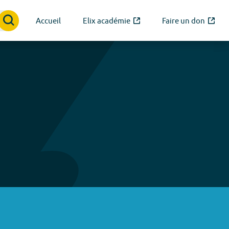
Accueil
Elix académie
Faire un don