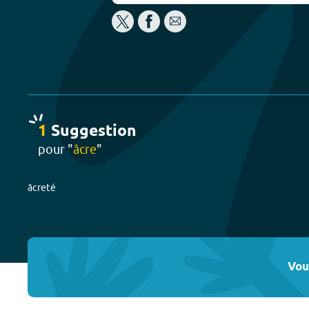
1
Suggestion
pour "
âcre
"
âcreté
Vou