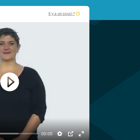
Il y a un souci ?
Play
00:05