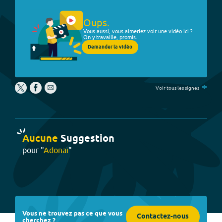
Oups.
Vous aussi, vous aimeriez voir une vidéo ici ?
On y travaille, promis.
Demander la vidéo
+
Voir tous les signes
Aucune
Suggestion
pour "
Adonaï
"
Vous ne trouvez pas ce que vous
Contactez-nous
cherchez ?