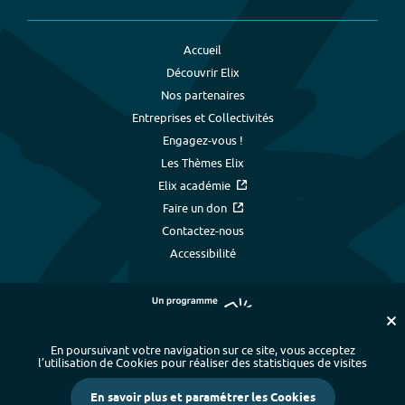
Accueil
Découvrir Elix
Nos partenaires
Entreprises et Collectivités
Engagez-vous !
Les Thèmes Elix
Elix académie
Faire un don
Contactez-nous
Accessibilité
En poursuivant votre navigation sur ce site, vous acceptez
l’utilisation de Cookies pour réaliser des statistiques de visites
Plan du site
-
Index alphabétique
-
En savoir plus et paramétrer les Cookies
Mentions légales et données personnelles
-
Paramétrer les cookies
-