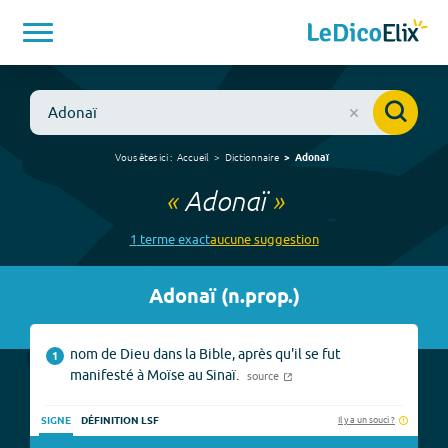
Vous êtes ici :
Accueil
Dictionnaire
Adonaï
«
Adonaï
»
1
terme
exact
aucune
suggestion
Adonaï
(
n.prop.
)
nom de Dieu dans la Bible, après qu'il se fut
1
manifesté à Moïse au Sinaï.
source
Il y a un souci ?
SIGNE
DÉFINITION LSF