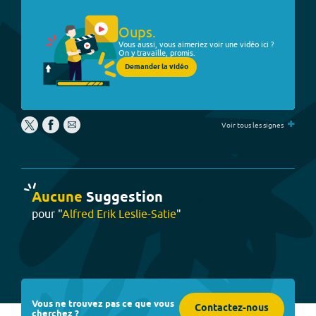
Oups.
Vous aussi, vous aimeriez voir une vidéo ici ?
On y travaille, promis.
Demander la vidéo
+
Voir tous les signes
Aucune
Suggestion
pour "
Alfred Erik Leslie-Satie
"
Vous ne trouvez pas ce que vous
Contactez-nous
cherchez ?