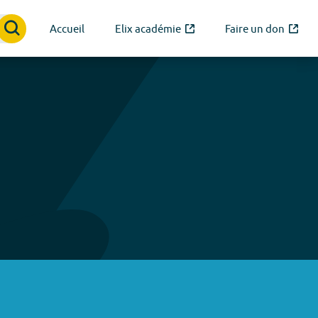
Accueil
Elix académie
Faire un don