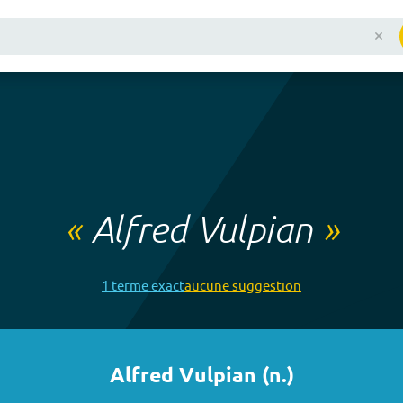
«
Alfred Vulpian
»
1
terme
exact
aucune
suggestion
Alfred Vulpian
(
n.
)