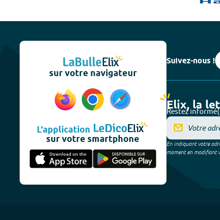
Suivez-nous !
sur votre navigateur
Elix, la le
Restez informé(
L'application
sur votre smartphone
En indiquant votre adre
moment en modifiant vos