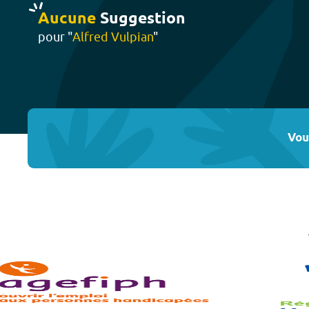
Aucune
Suggestion
pour "
Alfred Vulpian
"
Vou