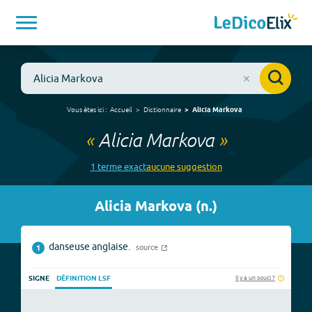
Vous êtes ici :
Accueil
Dictionnaire
Alicia Markova
«
Alicia Markova
»
1
terme
exact
aucune
suggestion
Alicia Markova
(
n.
)
danseuse anglaise.
source
1
Il y a un souci ?
SIGNE
DÉFINITION LSF