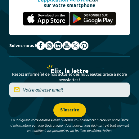
L'application
sur votre smartphone
Suivez-nous !
Elix, la lettre
Restez informé(e) de nos actus et des nouveautés grâce à notre
newsletter !
S'inscrire
En indiquant votre adresse e-mail ci-dessus vous consentez à recevoir notre lettre
d’information par voie électronique. Vous pouvez vous désinscrire à tout moment
en modifiant vos paramètres via les liens de désinscription.