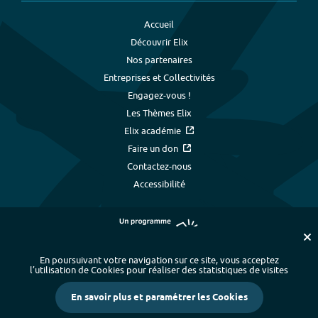
Accueil
Découvrir Elix
Nos partenaires
Entreprises et Collectivités
Engagez-vous !
Les Thèmes Elix
Elix académie
Faire un don
Contactez-nous
Accessibilité
En poursuivant votre navigation sur ce site, vous acceptez
l’utilisation de Cookies pour réaliser des statistiques de visites
Plan du site
-
Index alphabétique
-
En savoir plus et paramétrer les Cookies
Mentions légales et données personnelles
-
Paramétrer les cookies
-
Crédits