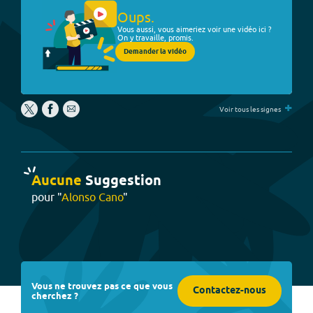
Oups.
Vous aussi, vous aimeriez voir une vidéo ici ?
On y travaille, promis.
Demander la vidéo
+
Voir tous les signes
Aucune
Suggestion
pour "
Alonso Cano
"
Vous ne trouvez pas ce que vous
Contactez-nous
cherchez ?