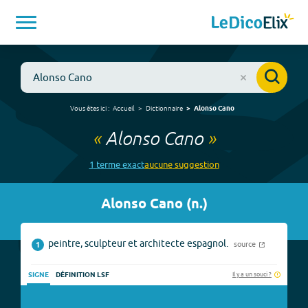
Vous êtes ici :
Accueil
Dictionnaire
Alonso Cano
«
Alonso Cano
»
1
terme
exact
aucune
suggestion
Alonso Cano
(
n.
)
peintre, sculpteur et architecte espagnol.
source
1
Il y a un souci ?
SIGNE
DÉFINITION LSF