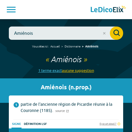
Vous êtes ici :
Accueil
Dictionnaire
Amiénois
«
Amiénois
»
1
terme
exact
aucune
suggestion
Amiénois
(
n.prop.
)
partie de l'ancienne région de Picardie réunie à la
1
Couronne (1185).
source
Il y a un souci ?
SIGNE
DÉFINITION LSF