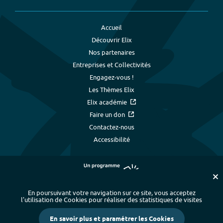
Accueil
Découvrir Elix
Nos partenaires
Entreprises et Collectivités
Engagez-vous !
Les Thèmes Elix
Elix académie
Faire un don
Contactez-nous
Accessibilité
En poursuivant votre navigation sur ce site, vous acceptez
l’utilisation de Cookies pour réaliser des statistiques de visites
Plan du site
-
Index alphabétique
-
En savoir plus et paramétrer les Cookies
Mentions légales et données personnelles
-
Paramétrer les cookies
-