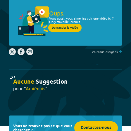
Oups.
Vous aussi, vous aimeriez voir une vidéo ici ?
On y travaille, promis.
Demander la vidéo
+
Voir tous les signes
Aucune
Suggestion
pour "
Amiénois
"
Vous ne trouvez pas ce que vous
Contactez-nous
cherchez ?