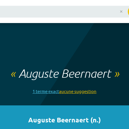
«
Auguste Beernaert
»
1
terme
exact
aucune
suggestion
Auguste Beernaert
(
n.
)