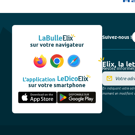
Suivez-nous !
sur votre navigateur
Elix, la le
Restez informé(
L'application
sur votre smartphone
En indiquant votre adre
moment en modifiant vos