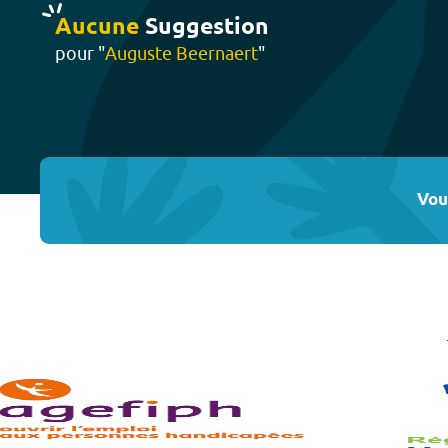
Aucune
Suggestion
pour "
Auguste Beernaert
"
Vou