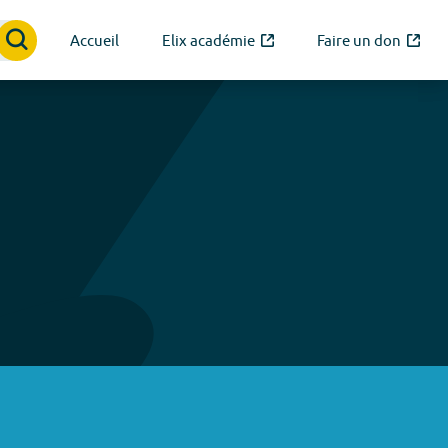
Accueil
Elix académie
Faire un don