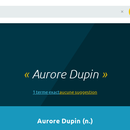
«
Aurore Dupin
»
1
terme
exact
aucune
suggestion
Aurore Dupin
(
n.
)