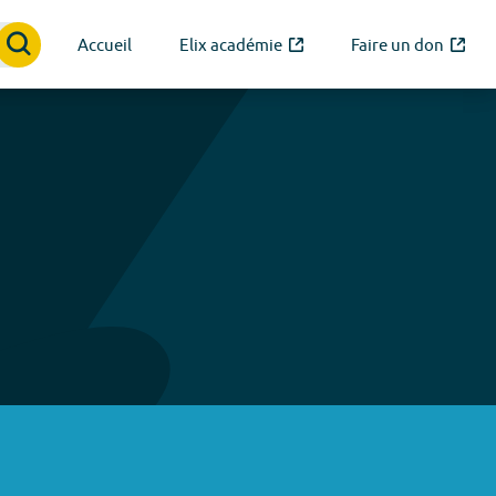
Accueil
Elix académie
Faire un don