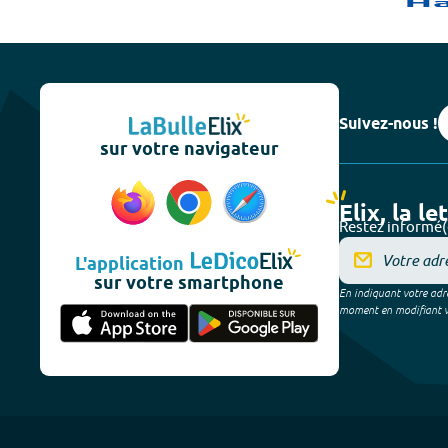
Suivez-nous !
sur votre navigateur
Elix, la le
Restez informé(
L'application
sur votre smartphone
En indiquant votre adre
moment en modifiant vos