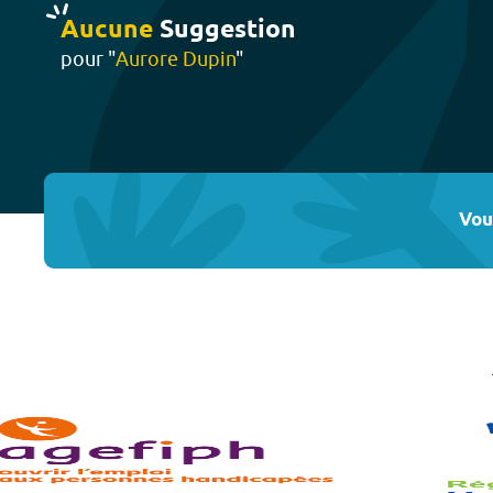
Aucune
Suggestion
pour "
Aurore Dupin
"
Vou