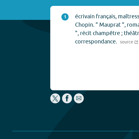
écrivain français, maîtres
1
Chopin. " Mauprat ", roma
", récit champêtre ; théât
correspondance.
source