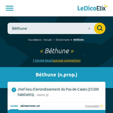
Vous êtes ici :
Accueil
Dictionnaire
Béthune
«
Béthune
»
1
terme
exact
aucune
suggestion
Béthune
(
n.prop.
)
chef-lieu d'arrondissement du Pas-de-Calais (25300
1
habitants).
source
Il y a un souci ?
SIGNE
DÉFINITION LSF