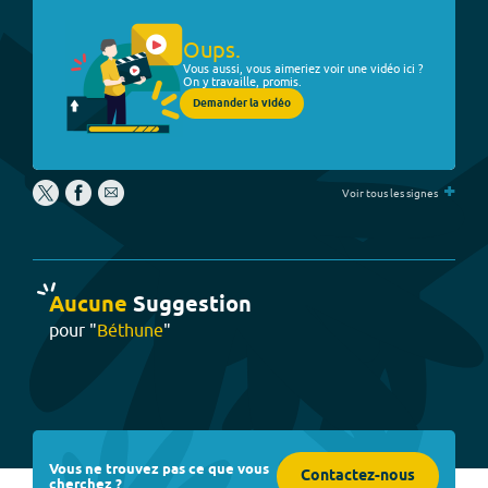
Oups.
Vous aussi, vous aimeriez voir une vidéo ici ?
On y travaille, promis.
Demander la vidéo
+
Voir tous les signes
Aucune
Suggestion
pour "
Béthune
"
Vous ne trouvez pas ce que vous
Contactez-nous
cherchez ?