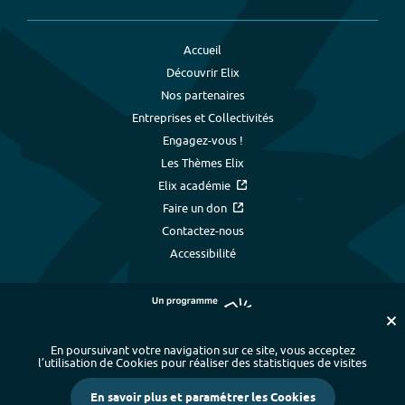
Accueil
Découvrir Elix
Nos partenaires
Entreprises et Collectivités
Engagez-vous !
Les Thèmes Elix
Elix académie
Faire un don
Contactez-nous
Accessibilité
En poursuivant votre navigation sur ce site, vous acceptez
l’utilisation de Cookies pour réaliser des statistiques de visites
Plan du site
-
Index alphabétique
-
En savoir plus et paramétrer les Cookies
Mentions légales et données personnelles
-
Paramétrer les cookies
-