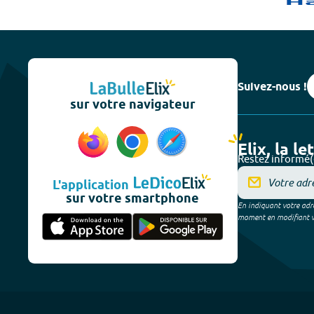
Suivez-nous !
sur votre navigateur
Elix, la le
Restez informé(
L'application
sur votre smartphone
En indiquant votre adre
moment en modifiant vos