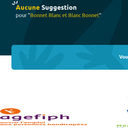
Aucune
Suggestion
pour "
Bonnet Blanc et Blanc Bonnet
"
Vou