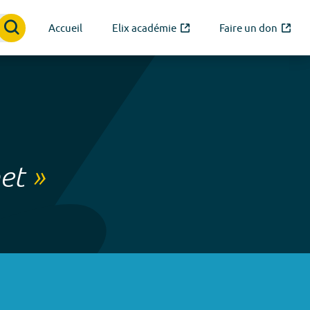
Accueil
Elix académie
Faire un don
et
»