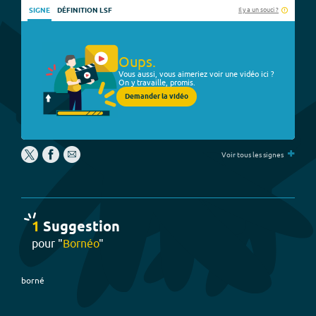
Il y a un souci ?
SIGNE
DÉFINITION LSF
Oups.
Vous aussi, vous aimeriez voir une vidéo ici ?
On y travaille, promis.
Demander la vidéo
+
Voir tous les signes
1
Suggestion
pour "
Bornéo
"
borné