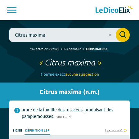
Vous êtes ici :
Accueil
Dictionnaire
Citrus maxima
«
Citrus maxima
»
1
terme
exact
aucune
suggestion
Citrus maxima
(
n.m.
)
arbre de la famille des rutacées, produisant des
1
pamplemousses.
source
Il y a un souci ?
SIGNE
DÉFINITION LSF