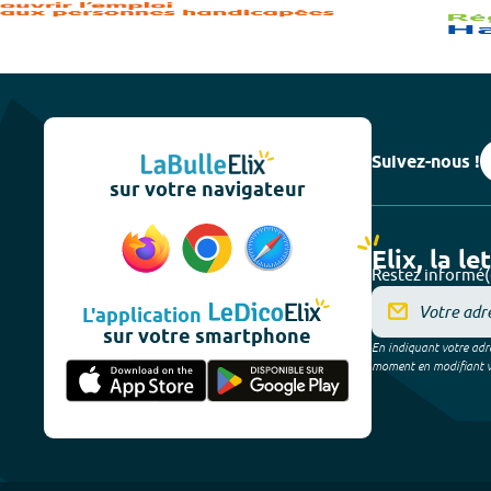
Suivez-nous !
sur votre navigateur
Elix, la le
Restez informé(
L'application
sur votre smartphone
En indiquant votre adre
moment en modifiant vos