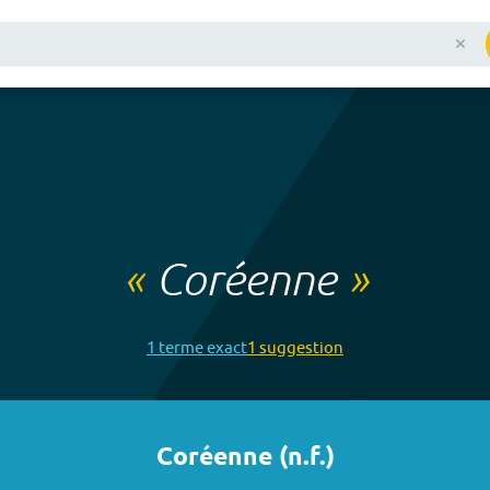
«
Coréenne
»
1
terme
exact
1
suggestion
Coréenne
(
n.f.
)