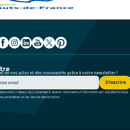
ttre
e) de nos actus et des nouveautés grâce à notre newsletter !
S'inscrire
sse e-mail ci-dessus vous consentez à recevoir notre lettre d’information par voie électronique.
 paramètres via les liens de désinscription.