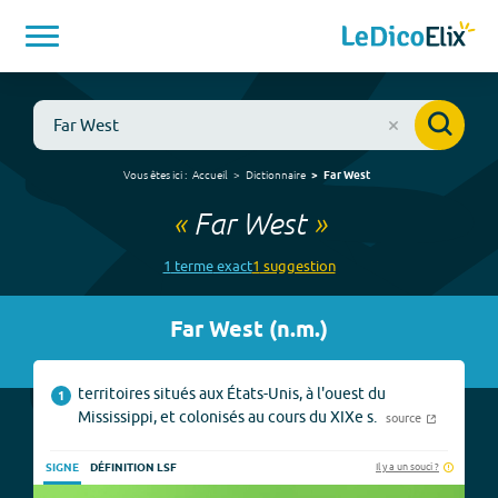
Vous êtes ici :
Accueil
Dictionnaire
Far West
«
Far West
»
1
terme
exact
1
suggestion
Far West
(
n.m.
)
territoires situés aux États-Unis, à l'ouest du
1
Mississippi, et colonisés au cours du XIXe s.
source
Il y a un souci ?
SIGNE
DÉFINITION LSF