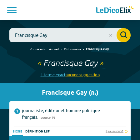
Vous êtes ici :
Accueil
Dictionnaire
Francisque Gay
«
Francisque Gay
»
1
terme
exact
aucune
suggestion
Francisque Gay
(
n.
)
journaliste, éditeur et homme politique
1
français.
source
Il y a un souci ?
SIGNE
DÉFINITION LSF