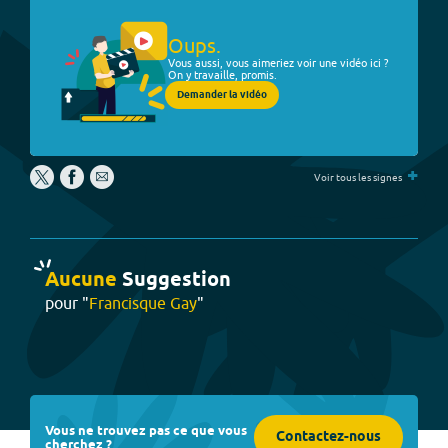
Oups.
Vous aussi, vous aimeriez voir une vidéo ici ?
On y travaille, promis.
Demander la vidéo
+
Voir tous les signes
Aucune
Suggestion
pour "
Francisque Gay
"
Vous ne trouvez pas ce que vous
Contactez-nous
cherchez ?