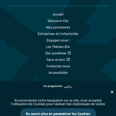
Accueil
Découvrir Elix
Nos partenaires
Entreprises et Collectivités
Engagez-vous !
Les Thèmes Elix
Elix académie
Faire un don
Contactez-nous
Accessibilité
En poursuivant votre navigation sur ce site, vous acceptez
l’utilisation de Cookies pour réaliser des statistiques de visites
Plan du site
-
Index alphabétique
-
En savoir plus et paramétrer les Cookies
Mentions légales et données personnelles
-
Paramétrer les cookies
-