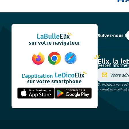
Suivez-nous !
sur votre navigateur
Elix, la le
Restez informé(
L'application
sur votre smartphone
En indiquant votre adre
moment en modifiant vos