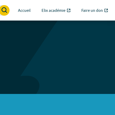
Accueil
Elix académie
Faire un don