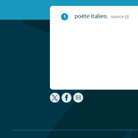
poète italien.
1
source