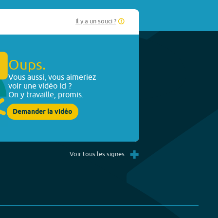
Il y a un souci ?
Oups.
Vous aussi, vous aimeriez
voir une vidéo ici ?
On y travaille, promis.
Demander la vidéo
+
Voir tous les signes