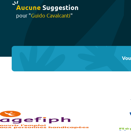
Aucune
Suggestion
pour "
Guido Cavalcanti
"
Vou