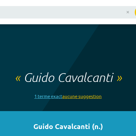
«
Guido Cavalcanti
»
1
terme
exact
aucune
suggestion
Guido Cavalcanti
(
n.
)