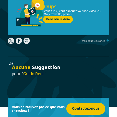
Oups.
Vous aussi, vous aimeriez voir une vidéo ici ?
On y travaille, promis.
Demander la vidéo
+
Voir tous les signes
Aucune
Suggestion
pour "
Guido Reni
"
Vous ne trouvez pas ce que vous
Contactez-nous
cherchez ?