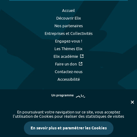
Accueil
Découvrir Elix
Nos partenaires
Entreprises et Collectivités
Engagez-vous !
Les Thèmes Elix
Elix académie
Faire un don
Contactez-nous
Accessibilité
En poursuivant votre navigation sur ce site, vous acceptez
l’utilisation de Cookies pour réaliser des statistiques de visites
Plan du site
-
Index alphabétique
-
En savoir plus et paramétrer les Cookies
Mentions légales et données personnelles
-
Paramétrer les cookies
-
Crédits