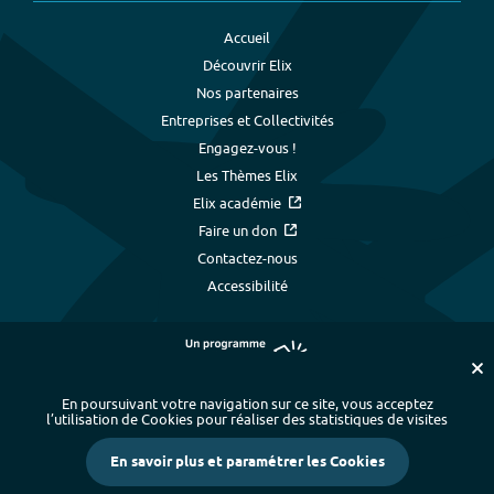
Accueil
Découvrir Elix
Nos partenaires
Entreprises et Collectivités
Engagez-vous !
Les Thèmes Elix
Elix académie
Faire un don
Contactez-nous
Accessibilité
En poursuivant votre navigation sur ce site, vous acceptez
l’utilisation de Cookies pour réaliser des statistiques de visites
Plan du site
-
Index alphabétique
-
En savoir plus et paramétrer les Cookies
Mentions légales et données personnelles
-
Paramétrer les cookies
-
Crédits