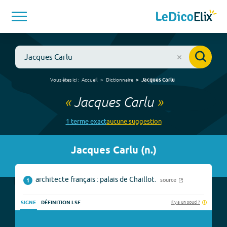
Vous êtes ici :
Accueil
Dictionnaire
Jacques Carlu
«
Jacques Carlu
»
1
terme
exact
aucune
suggestion
Jacques Carlu
(
n.
)
architecte français : palais de Chaillot.
source
1
Il y a un souci ?
SIGNE
DÉFINITION LSF