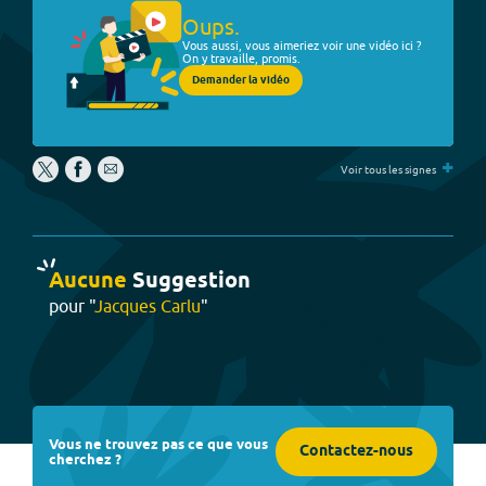
Oups.
Vous aussi, vous aimeriez voir une vidéo ici ?
On y travaille, promis.
Demander la vidéo
+
Voir tous les signes
Aucune
Suggestion
pour "
Jacques Carlu
"
Vous ne trouvez pas ce que vous
Contactez-nous
cherchez ?