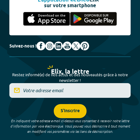
L'application
sur votre smartphone
Suivez-nous !
Elix, la lettre
Restez informé(e) de nos actus et des nouveautés grâce à notre
newsletter !
S'inscrire
En indiquant votre adresse e-mail ci-dessus vous consentez à recevoir notre lettre
d’information par voie électronique. Vous pouvez vous désinscrire à tout moment
en modifiant vos paramètres via les liens de désinscription.