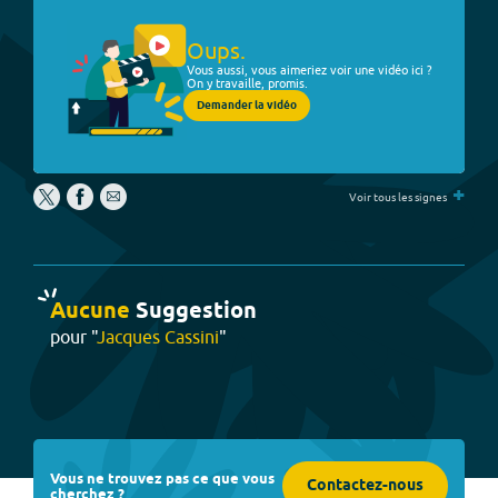
Oups.
Vous aussi, vous aimeriez voir une vidéo ici ?
On y travaille, promis.
Demander la vidéo
+
Voir tous les signes
Aucune
Suggestion
pour "
Jacques Cassini
"
Vous ne trouvez pas ce que vous
Contactez-nous
cherchez ?