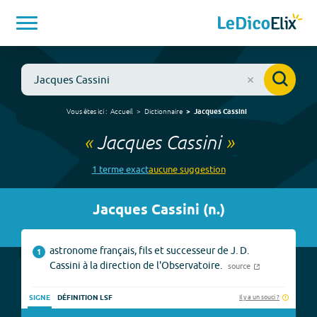
Vous êtes ici :
Accueil
Dictionnaire
Jacques Cassini
«
Jacques Cassini
»
1
terme
exact
aucune
suggestion
Jacques Cassini
(
n.
)
astronome français, fils et successeur de J. D.
1
Cassini à la direction de l'Observatoire.
source
Il y a un souci ?
SIGNE
DÉFINITION LSF