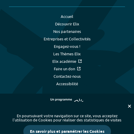
Accueil
Découvrir Elix
Nos partenaires
Entreprises et Collectivités
Engagez-vous !
Les Thèmes Elix
Elix académie
Faire un don
Contactez-nous
Accessibilité
En poursuivant votre navigation sur ce site, vous acceptez
l’utilisation de Cookies pour réaliser des statistiques de visites
Plan du site
-
Index alphabétique
-
En savoir plus et paramétrer les Cookies
Mentions légales et données personnelles
-
Paramétrer les cookies
-