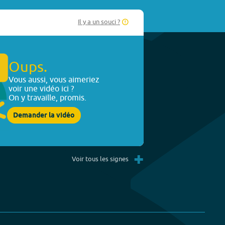
Il y a un souci ?
Oups.
Vous aussi, vous aimeriez
voir une vidéo ici ?
On y travaille, promis.
Demander la vidéo
+
Voir tous les signes