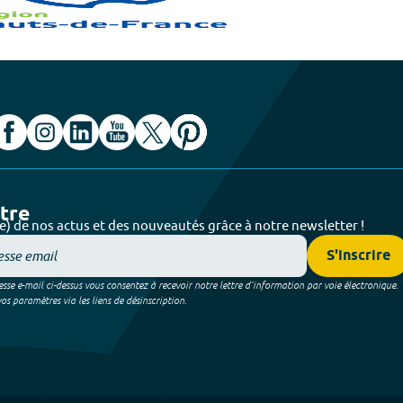
ttre
e) de nos actus et des nouveautés grâce à notre newsletter !
S'inscrire
sse e-mail ci-dessus vous consentez à recevoir notre lettre d’information par voie électronique.
 paramètres via les liens de désinscription.