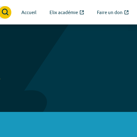
Accueil
Elix académie
Faire un don