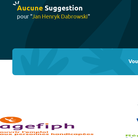
Aucune
Suggestion
pour "
Jan Henryk Dabrowski
"
Vou