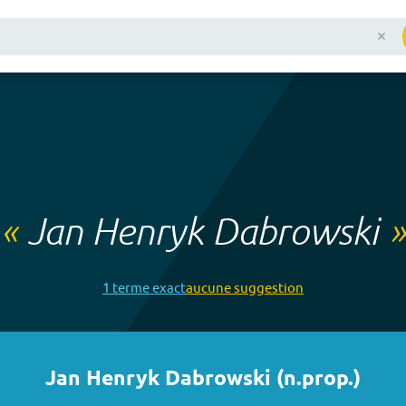
«
Jan Henryk Dabrowski
»
1
terme
exact
aucune
suggestion
Jan Henryk Dabrowski
(
n.prop.
)