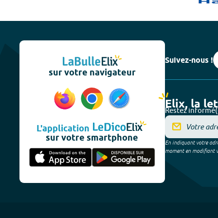
Suivez-nous !
sur votre navigateur
Elix, la le
Restez informé(
L'application
sur votre smartphone
En indiquant votre adre
moment en modifiant vos