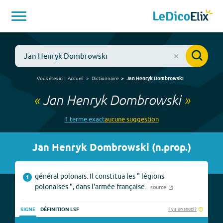
Vous êtes ici :
Accueil
Dictionnaire
Jan Henryk Dombrowski
«
Jan Henryk Dombrowski
»
1
terme
exact
aucune
suggestion
Jan Henryk Dombrowski
(
n.prop.
)
général polonais. Il constitua les " légions
1
polonaises ", dans l'armée française.
source
Il y a un souci ?
SIGNE
DÉFINITION LSF