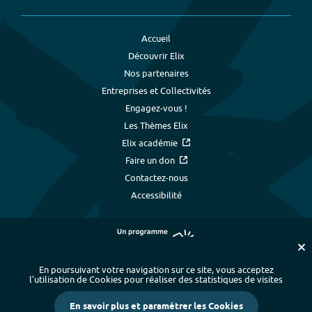
Accueil
Découvrir Elix
Nos partenaires
Entreprises et Collectivités
Engagez-vous !
Les Thèmes Elix
Elix académie
Faire un don
Contactez-nous
Accessibilité
En poursuivant votre navigation sur ce site, vous acceptez
l’utilisation de Cookies pour réaliser des statistiques de visites
Plan du site
-
Index alphabétique
-
En savoir plus et paramétrer les Cookies
Mentions légales et données personnelles
-
Paramétrer les cookies
-