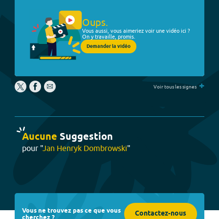
Oups.
Vous aussi, vous aimeriez voir une vidéo ici ?
On y travaille, promis.
Demander la vidéo
+
Voir tous les signes
Aucune
Suggestion
pour "
Jan Henryk Dombrowski
"
Vous ne trouvez pas ce que vous
Contactez-nous
cherchez ?