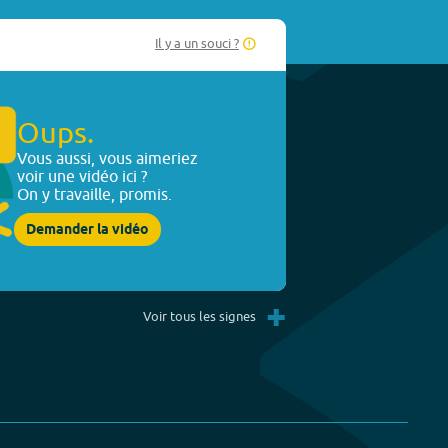
Il y a un souci ?
Oups.
Vous aussi, vous aimeriez
voir une vidéo ici ?
On y travaille, promis.
Demander la vidéo
+
Voir tous les signes