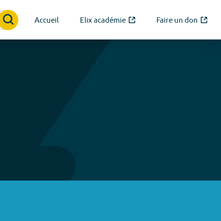
Accueil
Elix académie
Faire un don