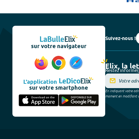
Suivez-nous !
sur votre navigateur
Elix, la le
Restez informé(
L'application
sur votre smartphone
En indiquant votre adre
moment en modifiant vos