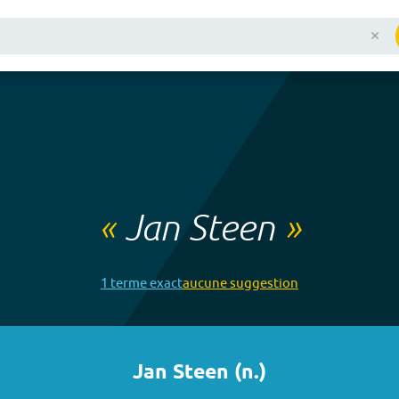
«
Jan Steen
»
1
terme
exact
aucune
suggestion
Jan Steen
(
n.
)