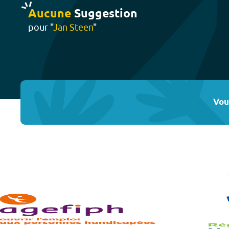
Aucune
Suggestion
pour "
Jan Steen
"
Vou