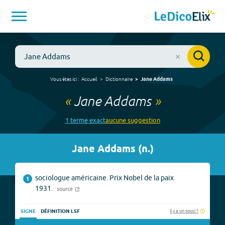
Vous êtes ici :
Accueil
Dictionnaire
Jane Addams
«
Jane Addams
»
1
terme
exact
aucune
suggestion
Jane Addams
(
n.
)
sociologue américaine. Prix Nobel de la paix
1
1931.
source
Il y a un souci ?
SIGNE
DÉFINITION LSF