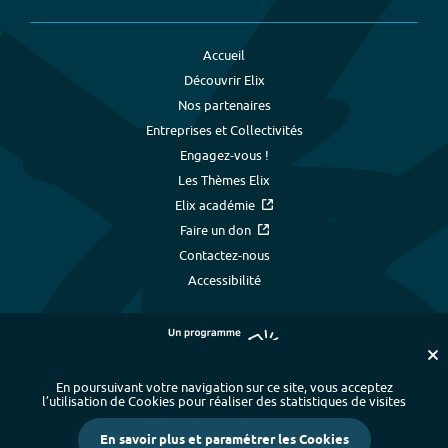
Accueil
Découvrir Elix
Nos partenaires
Entreprises et Collectivités
Engagez-vous !
Les Thèmes Elix
Elix académie
Faire un don
Contactez-nous
Accessibilité
En poursuivant votre navigation sur ce site, vous acceptez
l’utilisation de Cookies pour réaliser des statistiques de visites
Plan du site
-
Index alphabétique
-
En savoir plus et paramétrer les Cookies
Mentions légales et données personnelles
-
Paramétrer les cookies
-