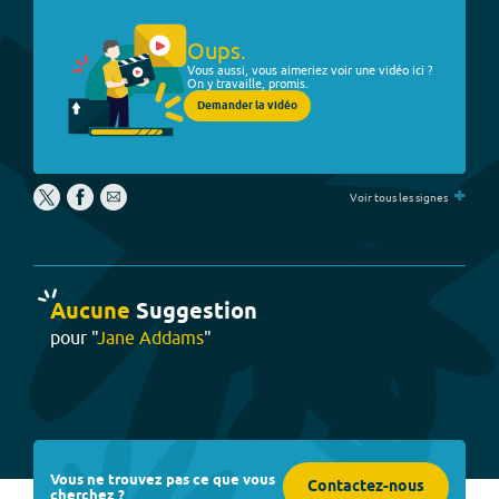
Oups.
Vous aussi, vous aimeriez voir une vidéo ici ?
On y travaille, promis.
Demander la vidéo
+
Voir tous les signes
Aucune
Suggestion
pour "
Jane Addams
"
Vous ne trouvez pas ce que vous
Contactez-nous
cherchez ?