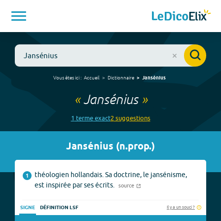
Vous êtes ici :
Accueil
Dictionnaire
Jansénius
«
Jansénius
»
1
terme
exact
2
suggestion
s
Jansénius
(
n.prop.
)
théologien hollandais. Sa doctrine, le jansénisme,
1
est inspirée par ses écrits.
source
Il y a un souci ?
SIGNE
DÉFINITION LSF