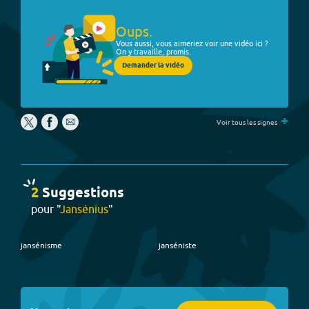
Oups.
Vous aussi, vous aimeriez voir une vidéo ici ?
On y travaille, promis.
Demander la vidéo
+
Voir tous les signes
2
Suggestion
s
pour "
Jansénius
"
jansénisme
janséniste