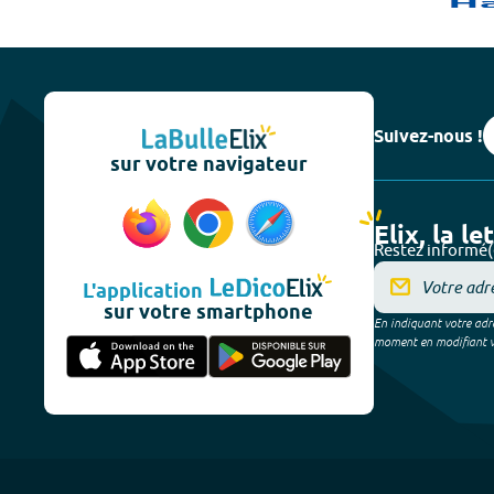
Suivez-nous !
sur votre navigateur
Elix, la le
Restez informé(
L'application
sur votre smartphone
En indiquant votre adre
moment en modifiant vos