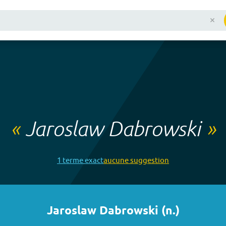
«
Jaroslaw Dabrowski
»
1
terme
exact
aucune
suggestion
Jaroslaw Dabrowski
(
n.
)