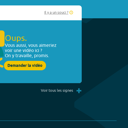
Il y a un souci ?
Oups.
Vous aussi, vous aimeriez
voir une vidéo ici ?
On y travaille, promis.
Demander la vidéo
+
Voir tous les signes