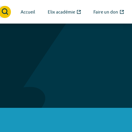
Accueil
Elix académie
Faire un don