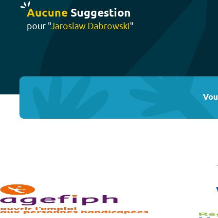
Aucune
Suggestion
pour "
Jaroslaw Dabrowski
"
Vou