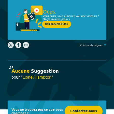
Oups.
Vous aussi, vous aimeriez voir une vidéo ici ?
On y travaille, promis.
Demander la vidéo
+
Voir tous les signes
Aucune
Suggestion
pour "
Lionel Hampton
"
Vous ne trouvez pas ce que vous
Contactez-nous
cherchez ?