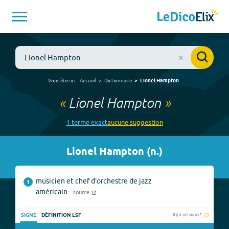
Vous êtes ici :
Accueil
Dictionnaire
Lionel Hampton
«
Lionel Hampton
»
1
terme
exact
aucune
suggestion
Lionel Hampton
(
n.
)
musicien et chef d'orchestre de jazz
1
américain.
source
Il y a un souci ?
SIGNE
DÉFINITION LSF