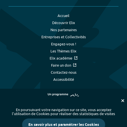
Accueil
Découvrir Elix
Nos partenaires
Entreprises et Collectivités
Engagez-vous !
Les Thèmes Elix
Elix académie
Faire un don
Contactez-nous
Accessibilité
En poursuivant votre navigation sur ce site, vous acceptez
l’utilisation de Cookies pour réaliser des statistiques de visites
Plan du site
-
Index alphabétique
-
En savoir plus et paramétrer les Cookies
Mentions légales et données personnelles
-
Paramétrer les cookies
-