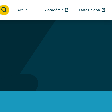
Accueil
Elix académie
Faire un don