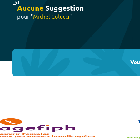
Aucune
Suggestion
pour "
Michel Colucci
"
Vou