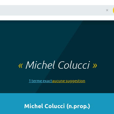
«
Michel Colucci
»
1
terme
exact
aucune
suggestion
Michel Colucci
(
n.prop.
)