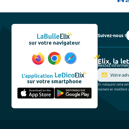
Suivez-nous !
sur votre navigateur
Elix, la le
Restez informé(
L'application
sur votre smartphone
En indiquant votre adre
moment en modifiant vos