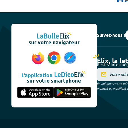
Suivez-nous !
sur votre navigateur
Elix, la le
Restez informé(
L'application
sur votre smartphone
En indiquant votre adre
moment en modifiant vos