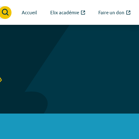
Accueil
Elix académie
Faire un don
»