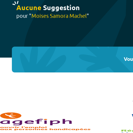
Aucune
Suggestion
pour "
Moises Samora Machel
"
Vou