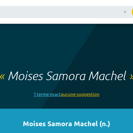
«
Moises Samora Machel
1
terme
exact
aucune
suggestion
Moises Samora Machel
(
n.
)