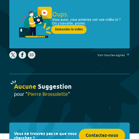
Oups.
Vous aussi, vous aimeriez voir une vidéo ici ?
On y travaille, promis.
Demander la vidéo
+
Voir tous les signes
Aucune
Suggestion
pour "
Pierre Brossolette
"
Vous ne trouvez pas ce que vous
Contactez-nous
cherchez ?