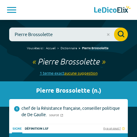
Vous êtes ici :
Accueil
Dictionnaire
Pierre Brossolette
«
Pierre Brossolette
»
1
terme
exact
aucune
suggestion
Pierre Brossolette
(
n.
)
chef de la Résistance française, conseiller politique
1
de De Gaulle.
source
Il y a un souci ?
SIGNE
DÉFINITION LSF