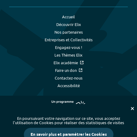
Accueil
Découvrir Elix
Nos partenaires
Entreprises et Collectivités
Engagez-vous !
Les Thèmes Elix
Elix académie
Faire un don
Contactez-nous
Accessibilité
En poursuivant votre navigation sur ce site, vous acceptez
l’utilisation de Cookies pour réaliser des statistiques de visites
Plan du site
-
Index alphabétique
-
En savoir plus et paramétrer les Cookies
Mentions légales et données personnelles
-
Paramétrer les cookies
-