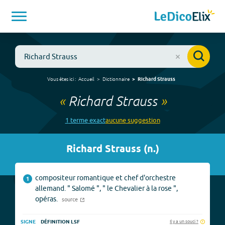
Vous êtes ici :
Accueil
Dictionnaire
Richard Strauss
«
Richard Strauss
»
1
terme
exact
aucune
suggestion
Richard Strauss
(
n.
)
compositeur romantique et chef d'orchestre
1
allemand. " Salomé ", " le Chevalier à la rose ",
opéras.
source
Il y a un souci ?
SIGNE
DÉFINITION LSF