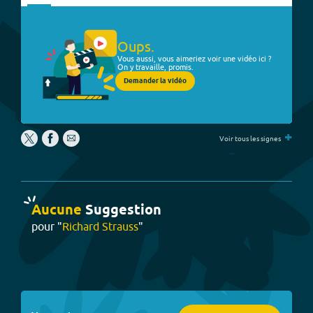
Oups.
Vous aussi, vous aimeriez voir une vidéo ici ?
On y travaille, promis.
Demander la vidéo
+
Voir tous les signes
Aucune
Suggestion
pour "
Richard Strauss
"