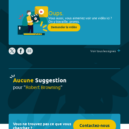
Oups.
Vous aussi, vous aimeriez voir une vidéo ici ?
On y travaille, promis.
Demander la vidéo
+
Voir tous les signes
Aucune
Suggestion
pour "
Robert Browning
"
Vous ne trouvez pas ce que vous
Contactez-nous
cherchez ?