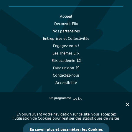
Accueil
Découvrir Elix
Nos partenaires
Entreprises et Collectivités
Engagez-vous !
Les Thèmes Elix
Elix académie
Faire un don
Contactez-nous
Accessibilité
En poursuivant votre navigation sur ce site, vous acceptez
l’utilisation de Cookies pour réaliser des statistiques de visites
Plan du site
-
Index alphabétique
-
En savoir plus et paramétrer les Cookies
Mentions légales et données personnelles
-
Paramétrer les cookies
-