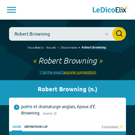
Vous êtes ici :
Accueil
Dictionnaire
Robert Browning
«
Robert Browning
»
1
terme
exact
aucune
suggestion
Robert Browning
(
n.
)
poète et dramaturge anglais, époux d'É.
1
Browning.
source
Il y a un souci ?
SIGNE
DÉFINITION LSF