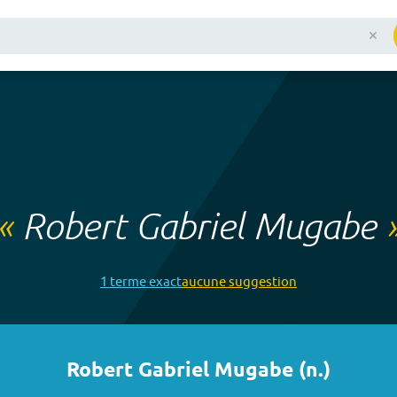
«
Robert Gabriel Mugabe
1
terme
exact
aucune
suggestion
Robert Gabriel Mugabe
(
n.
)