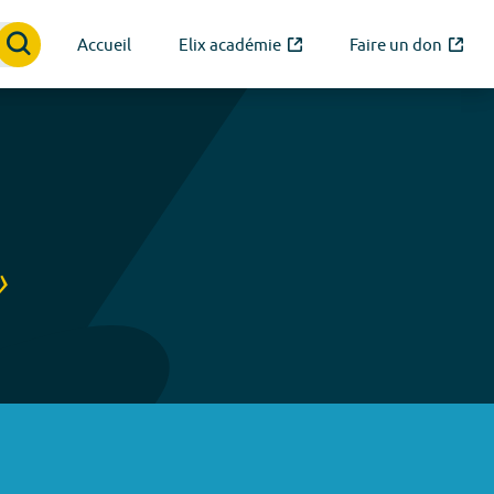
Accueil
Elix académie
Faire un don
»