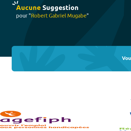
Aucune
Suggestion
pour "
Robert Gabriel Mugabe
"
Vou