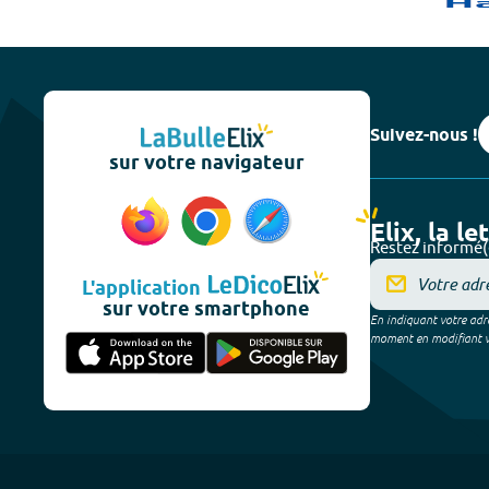
Suivez-nous !
sur votre navigateur
Elix, la le
Restez informé(
L'application
sur votre smartphone
En indiquant votre adre
moment en modifiant vos