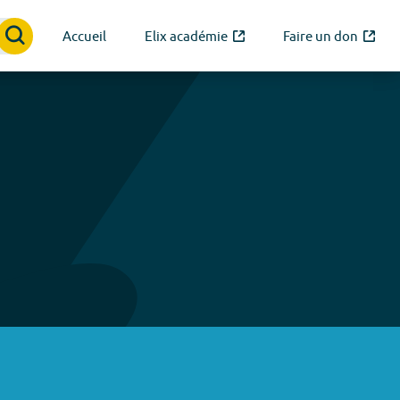
Accueil
Elix académie
Faire un don