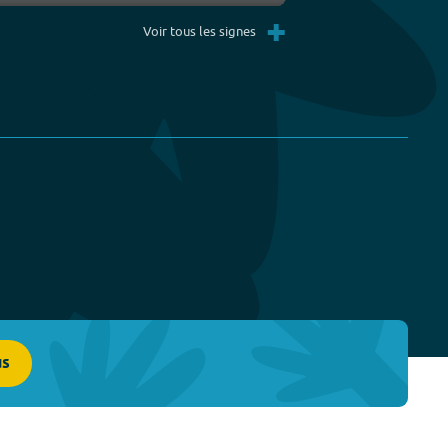
Settings
PIP
Enter
+
fullscreen
Voir tous les signes
us