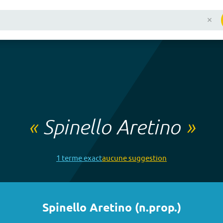
«
Spinello Aretino
»
1
terme
exact
aucune
suggestion
Spinello Aretino
(
n.prop.
)