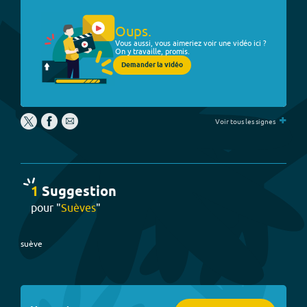
Oups.
Vous aussi, vous aimeriez voir une vidéo ici ?
On y travaille, promis.
Demander la vidéo
+
Voir tous les signes
1
Suggestion
pour "
Suèves
"
suève