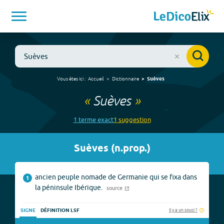
Vous êtes ici :
Accueil
Dictionnaire
Suèves
«
Suèves
»
1
terme
exact
1
suggestion
Suèves
(
n.prop.
)
ancien peuple nomade de Germanie qui se fixa dans
1
la péninsule Ibérique.
source
Il y a un souci ?
SIGNE
DÉFINITION LSF