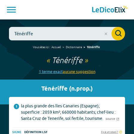
Vous êtes ici :
Accueil
Dictionnaire
Ténériffe
«
Ténériffe
»
1
terme
exact
aucune
suggestion
Ténériffe
(
n.prop.
)
la plus grande des îles Canaries (Espagne);
1
superficie : 2059 km²; 660000 habitants; chef-lieu :
Santa Cruz de Tenerife, sol fertile, tourisme.
source
Il y a un souci ?
SIGNE
DÉFINITION LSF