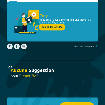
Oups.
Vous aussi, vous aimeriez voir une vidéo ici ?
On y travaille, promis.
Demander la vidéo
+
Voir tous les signes
Aucune
Suggestion
pour "
Ténériffe
"