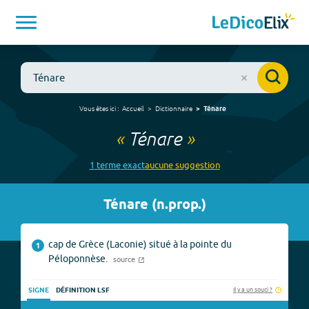
Vous êtes ici :
Accueil
Dictionnaire
Ténare
«
Ténare
»
1
terme
exact
aucune
suggestion
Ténare
(
n.prop.
)
cap de Grèce (Laconie) situé à la pointe du
1
Péloponnèse.
source
Il y a un souci ?
SIGNE
DÉFINITION LSF