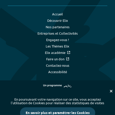
Accueil
Découvrir Elix
Nos partenaires
Entreprises et Collectivités
Engagez-vous !
Les Thèmes Elix
Elix académie
Faire un don
Contactez-nous
Accessibilité
En poursuivant votre navigation sur ce site, vous acceptez
l’utilisation de Cookies pour réaliser des statistiques de visites
Plan du site
-
Index alphabétique
-
En savoir plus et paramétrer les Cookies
Mentions légales et données personnelles
-
Paramétrer les cookies
-