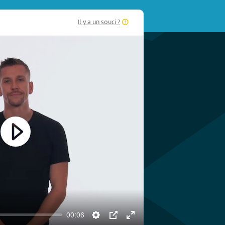
Il y a un souci ?
Play
00:06