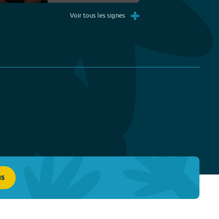
Settings
PIP
Enter
+
fullscreen
Voir tous les signes
us