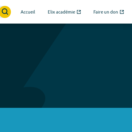
Accueil
Elix académie
Faire un don