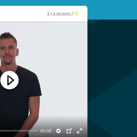
Il y a un souci ?
Play
00:08