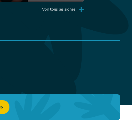
Settings
PIP
Enter
+
fullscreen
Voir tous les signes
us