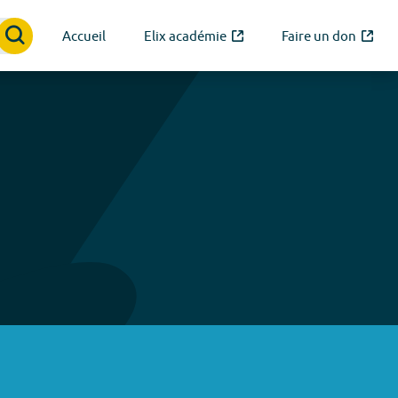
Accueil
Elix académie
Faire un don