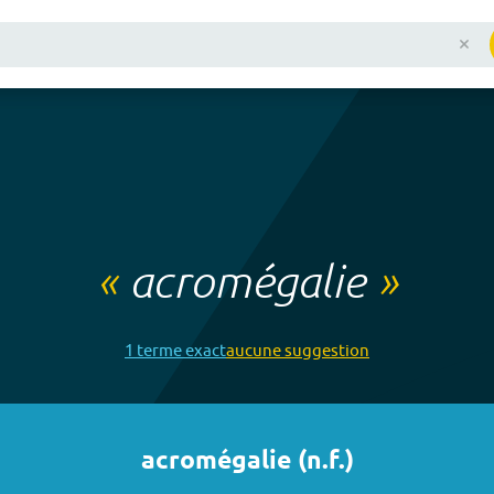
«
acromégalie
»
1
terme
exact
aucune
suggestion
acromégalie
(
n.f.
)