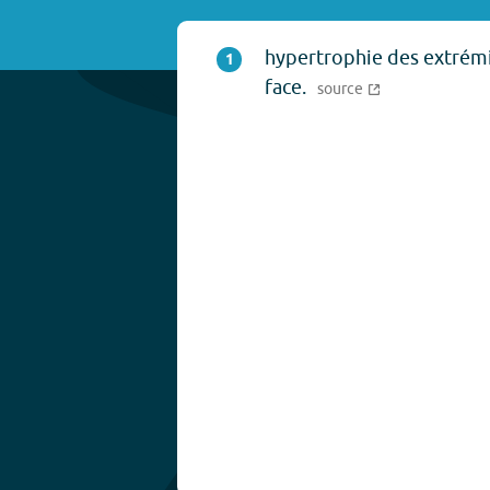
hypertrophie des extrémi
1
face.
source