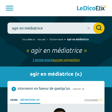
Vous êtes ici :
Accueil
Dictionnaire
agir en médiatrice
«
agir en médiatrice
»
1
terme
exact
aucune
suggestion
agir en médiatrice
(
v.
)
intervenir en faveur de quelqu'un.
source
1
Il y a un souci ?
SIGNE
DÉFINITION LSF