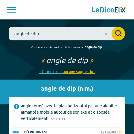
Vous êtes ici :
Accueil
Dictionnaire
angle de dip
«
angle de dip
»
1
terme
exact
aucune
suggestion
angle de dip
(
n.m.
)
angle formé avec le plan horizontal par une aiguille
1
aimantée mobile autour de son axe et disposée
verticalement.
source
Il y a un souci ?
SIGNE
DÉFINITION LSF