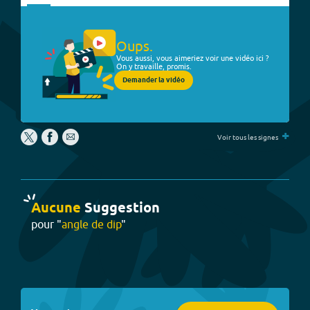
Oups.
Vous aussi, vous aimeriez voir une vidéo ici ?
On y travaille, promis.
Demander la vidéo
+
Voir tous les signes
Aucune
Suggestion
pour "
angle de dip
"