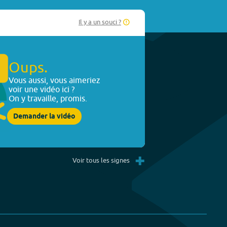
Il y a un souci ?
Oups.
Vous aussi, vous aimeriez
voir une vidéo ici ?
On y travaille, promis.
Demander la vidéo
+
Voir tous les signes