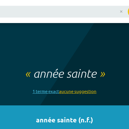
«
année sainte
»
1
terme
exact
aucune
suggestion
année sainte
(
n.f.
)