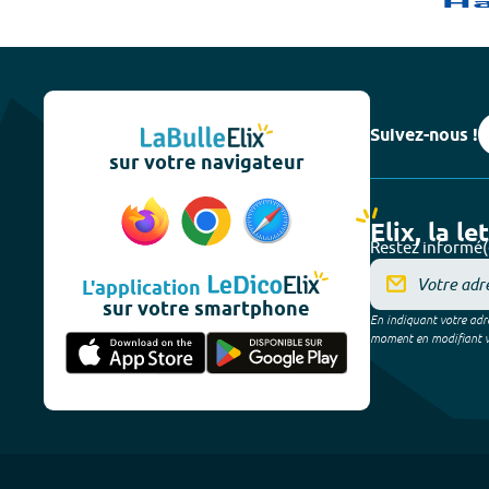
Suivez-nous !
sur votre navigateur
Elix, la le
Restez informé(
L'application
sur votre smartphone
En indiquant votre adre
moment en modifiant vos