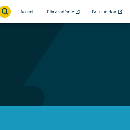
Accueil
Elix académie
Faire un don