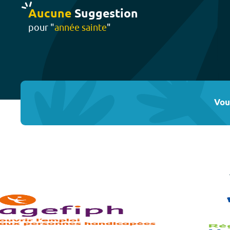
Aucune
Suggestion
pour "
année sainte
"
Vou