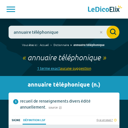
Vous êtes ici :
Accueil
Dictionnaire
annuaire téléphonique
«
annuaire téléphonique
»
1
terme
exact
aucune
suggestion
annuaire téléphonique
(
n.
)
recueil de renseignements divers édité
1
annuellement.
source
Il y a un souci ?
SIGNE
DÉFINITION LSF