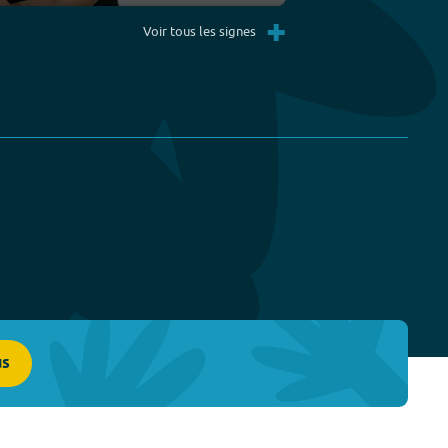
Settings
PIP
Enter
+
fullscreen
Voir tous les signes
us