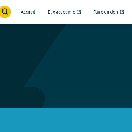
Accueil
Elix académie
Faire un don