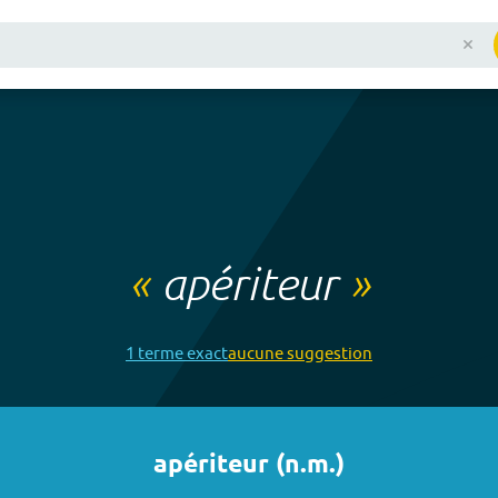
«
apériteur
»
1
terme
exact
aucune
suggestion
apériteur
(
n.m.
)