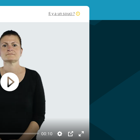
Il y a un souci ?
Play
00:10