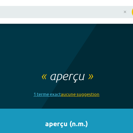
«
aperçu
»
1
terme
exact
aucune
suggestion
aperçu
(
n.m.
)