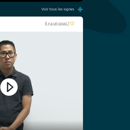
Settings
PIP
Enter
+
fullscreen
Voir tous les signes
Il y a un souci ?
Play