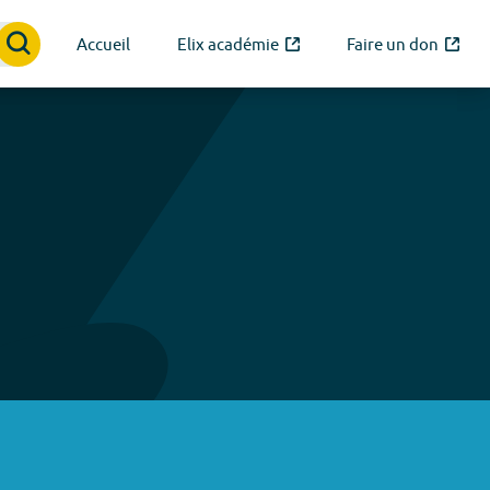
Accueil
Elix académie
Faire un don