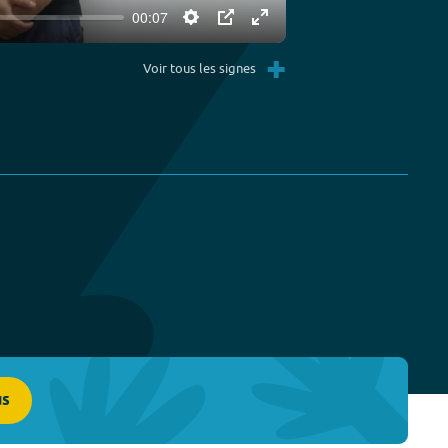
00:07
Settings
PIP
Enter
+
fullscreen
Voir tous les signes
us