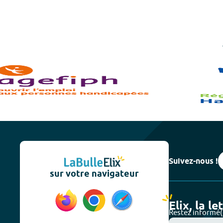
Suivez-nous !
sur votre navigateur
Elix, la le
Restez informé(