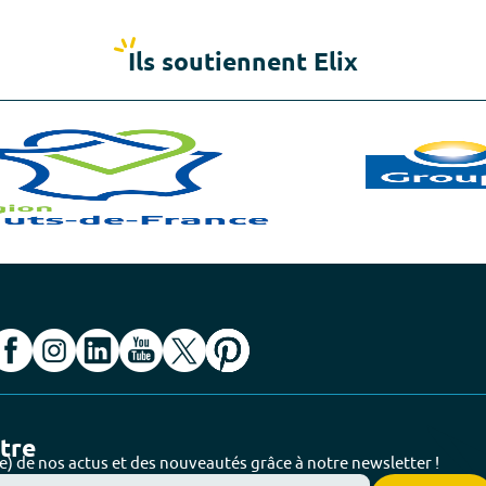
Ils soutiennent Elix
ttre
e) de nos actus et des nouveautés grâce à notre newsletter !