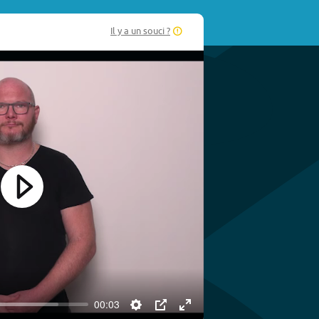
Il y a un souci ?
Play
00:03