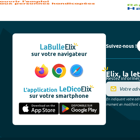
Suivez-nous !
sur votre navigateur
Elix, la le
Restez informé(
L'application
sur votre smartphone
En indiquant votre adre
moment en modifiant vos