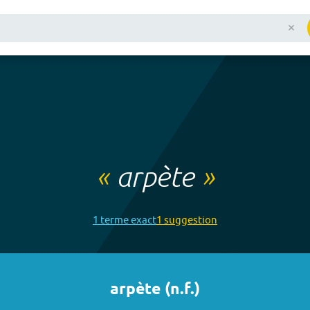
«
arpète
»
1
terme
exact
1
suggestion
arpète
(
n.f.
)