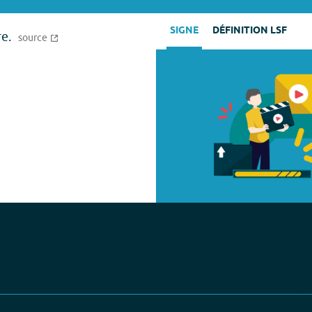
SIGNE
DÉFINITION LSF
e.
source