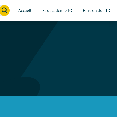
Accueil
Elix académie
Faire un don