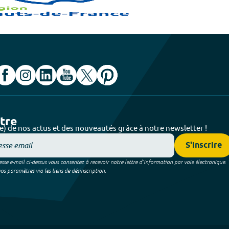
ttre
e) de nos actus et des nouveautés grâce à notre newsletter !
S'inscrire
sse e-mail ci-dessus vous consentez à recevoir notre lettre d’information par voie électronique.
 paramètres via les liens de désinscription.