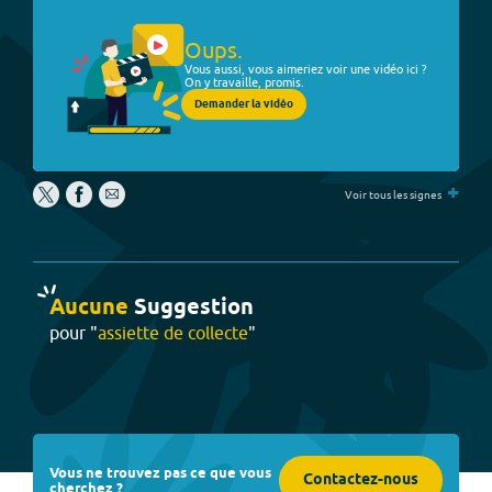
Oups.
Vous aussi, vous aimeriez voir une vidéo ici ?
On y travaille, promis.
Demander la vidéo
+
Voir tous les signes
Aucune
Suggestion
pour "
assiette de collecte
"
Vous ne trouvez pas ce que vous
Contactez-nous
cherchez ?