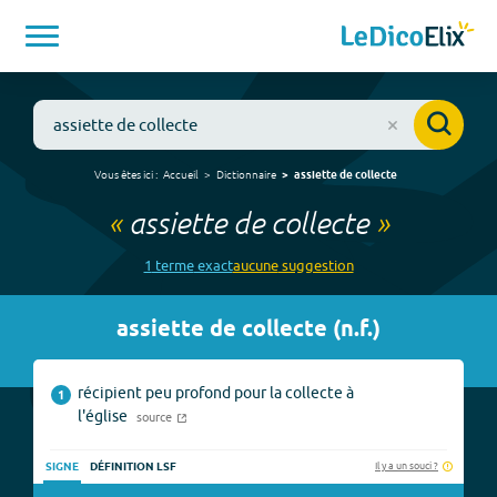
Vous êtes ici :
Accueil
Dictionnaire
assiette de collecte
«
assiette de collecte
»
1
terme
exact
aucune
suggestion
assiette de collecte
(
n.f.
)
récipient peu profond pour la collecte à
1
l'église
source
Il y a un souci ?
SIGNE
DÉFINITION LSF