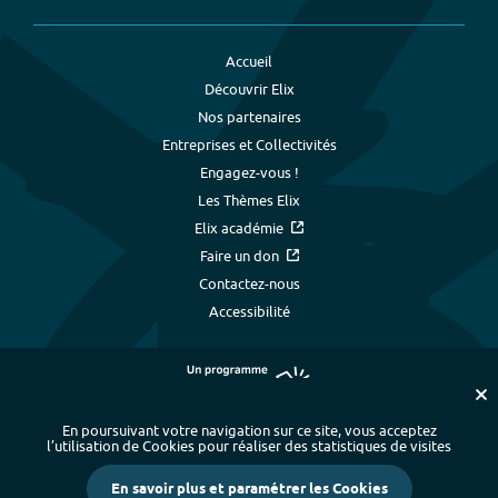
Accueil
Découvrir Elix
Nos partenaires
Entreprises et Collectivités
Engagez-vous !
Les Thèmes Elix
Elix académie
Faire un don
Contactez-nous
Accessibilité
En poursuivant votre navigation sur ce site, vous acceptez
l’utilisation de Cookies pour réaliser des statistiques de visites
Plan du site
-
Index alphabétique
-
En savoir plus et paramétrer les Cookies
Mentions légales et données personnelles
-
Paramétrer les cookies
-