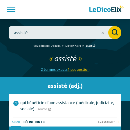
Vous êtes ici :
Accueil
Dictionnaire
assisté
«
assisté
»
2
terme
s
exact
s
1
suggestion
assisté
(
adj.
)
qui bénéficie d'une assistance (médicale, judiciaire,
1
sociale).
source
Il y a un souci ?
SIGNE
DÉFINITION LSF