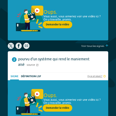
Oups.
Vous aussi, vous aimeriez voir une vidéo ici ?
On y travaille, promis.
Demander la vidéo
+
Voir tous les signes
pourvu d'un système qui rend le maniement
2
aisé
source
Il y a un souci ?
SIGNE
DÉFINITION LSF
Oups.
Vous aussi, vous aimeriez voir une vidéo ici ?
On y travaille, promis.
Demander la vidéo