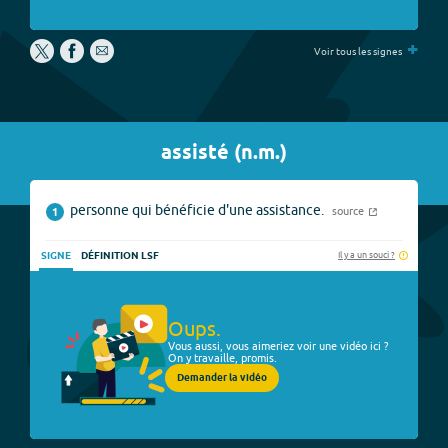
+
Voir tous les signes
assisté
(
n.m.
)
personne qui bénéficie d'une assistance.
source
1
Il y a un souci ?
SIGNE
DÉFINITION LSF
Oups.
Vous aussi, vous aimeriez voir une vidéo ici ?
On y travaille, promis.
Demander la vidéo