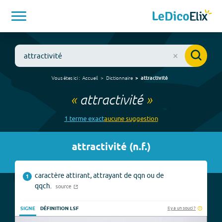
Vous êtes ici :
Accueil
Dictionnaire
attractivité
«
attractivité
»
1
terme
exact
aucune
suggestion
attractivité
(
n.f.
)
caractère attirant, attrayant de qqn ou de
1
qqch.
source
Il y a un souci ?
SIGNE
DÉFINITION LSF